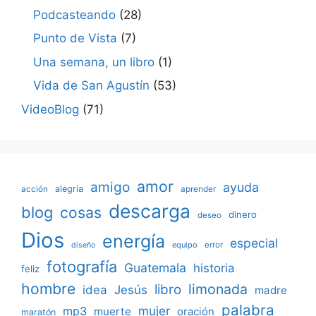
Podcasteando
(28)
Punto de Vista
(7)
Una semana, un libro
(1)
Vida de San Agustín
(53)
VideoBlog
(71)
amor
amigo
ayuda
acción
alegría
aprender
descarga
blog
cosas
dinero
deseo
Dios
energía
especial
equipo
error
diseño
fotografía
Guatemala
historia
feliz
hombre
limonada
libro
Jesús
idea
madre
palabra
mujer
mp3
muerte
oración
maratón