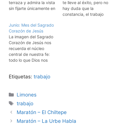
terraza y admira la vista
te lleve al éxito, pero no
sin fijarte únicamente en
hay duda que la
las malas hierbas. Pasa
constancia, el trabajo
más tiempo con tu
duro y la simplificación,
Junio: Mes del Sagrado
familia y amigos y menos
son buenas herramientas
Corazón de Jesús
tiempo trabajando. La
para lograrlo. A
La imagen del Sagrado
vida es una sucesión de
continuación, una serie
Corazón de Jesús nos
experiencias para
de consejos, que
recuerda el núcleo
disfrutar no para
pueden ser útiles para
central de nuestra fe:
sobrevivir...Usa tus
simplificar y hacer mas
todo lo que Dios nos
copas…
eficientes, algunos
ama con su Corazón y
procesos comunes,
todo lo que nosotros, por
que…
Etiquetas:
trabajo
tanto, le debemos amar.
Jesús tiene un Corazón
que ama sin medida. Y
Categorías
Limones
tanto nos ama, que sufre
cuando su…
Etiquetas
trabajo
Maratón – El Chiltepe
Maratón – La Urbe Habla