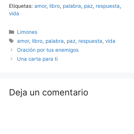
significado tiene un
puesto que en su
Etiquetas:
amor
,
libro
,
palabra
,
paz
,
respuesta
,
alcance mucho mayor.
transcurso analizamos…
En su raíz semita (sh-l-
vida
m) significa "estar lleno,
sentirse completo,
Categorías
abarcado, en plenitud".
Limones
SHALOM no es una
Etiquetas
amor
,
libro
,
palabra
,
paz
,
respuesta
,
vida
simple ausencia de
conflicto, entre naciones
Oración por tus enemigos
o entre…
Una carta para ti
Deja un comentario