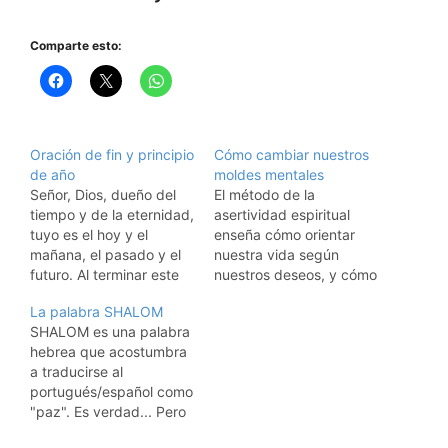
Comparte esto:
Oración de fin y principio
Cómo cambiar nuestros
de año
moldes mentales
Señor, Dios, dueño del
El método de la
tiempo y de la eternidad,
asertividad espiritual
tuyo es el hoy y el
enseña cómo orientar
mañana, el pasado y el
nuestra vida según
futuro. Al terminar este
nuestros deseos, y cómo
año quiero darte gracias
adquirir herramientas
La palabra SHALOM
por todo aquello que
para cambiar los moldes
SHALOM es una palabra
recibí de TI. Gracias por
de pensamiento y con
hebrea que acostumbra
la vida y el amor, por las
nuevos canales. Autor:
a traducirse al
flores, el aire y el sol,…
Silvia Aber El proceso
portugués/español como
incluye varios pasos:
"paz". Es verdad... Pero
Conócete a ti mismo
su profundidad y
Este paso requiere valor,