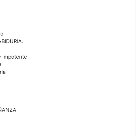
lo
SABIDURIA.
e impotente
a
rla
o
SEÑANZA