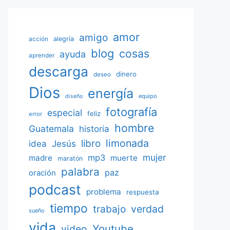
amor
amigo
acción
alegría
blog
cosas
ayuda
aprender
descarga
dinero
deseo
Dios
energía
equipo
diseño
fotografía
especial
feliz
error
hombre
Guatemala
historia
limonada
libro
Jesús
idea
mujer
mp3
madre
muerte
maratón
palabra
paz
oración
podcast
problema
respuesta
tiempo
verdad
trabajo
sueño
vida
Youtube
video