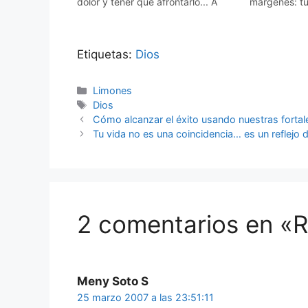
dolor y tener que afrontarlo... A
márgenes: tú 
eso, no le llames adversidad,
bastante. La
llámale sabiduría. A eso de sentir la
atrayente de
mano de Dios y saberte impotente,
bien cultivado
Etiquetas:
Dios
de…
alegría es el
…
Categorías
Limones
Etiquetas
Dios
Cómo alcanzar el éxito usando nuestras forta
Tu vida no es una coincidencia… es un reflejo d
2 comentarios en «R
Meny Soto S
25 marzo 2007 a las 23:51:11