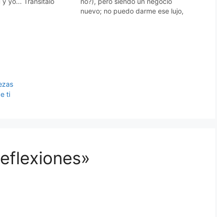
y yo... Transítalo
no?), pero siendo un negocio
 bondad es la flor más
nuevo; no puedo darme ese lujo,
l jardín de un corazón
todavía. Eso si, conozco de
... Planta flores. La
mercadeo y si estas leyendo este
 perfume gratificante,
artículo es por que use una de mis
estrategias gratis de promoción.
Las…
lezas
e ti
eflexiones»