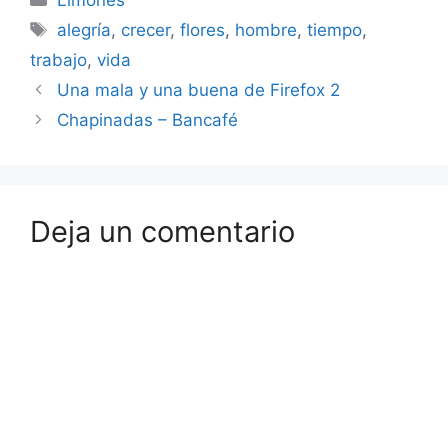
familia para dedicárselo
Etiquetas
alegría
,
crecer
,
flores
,
hombre
,
tiempo
,
al trabajo. Era…
trabajo
,
vida
Una mala y una buena de Firefox 2
Chapinadas – Bancafé
Deja un comentario