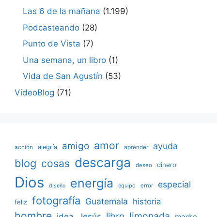
Las 6 de la mañana
(1.199)
Podcasteando
(28)
Punto de Vista
(7)
Una semana, un libro
(1)
Vida de San Agustín
(53)
VideoBlog
(71)
amor
amigo
ayuda
acción
alegría
aprender
descarga
blog
cosas
dinero
deseo
Dios
energía
especial
equipo
error
diseño
fotografía
Guatemala
historia
feliz
hombre
limonada
libro
Jesús
idea
madre