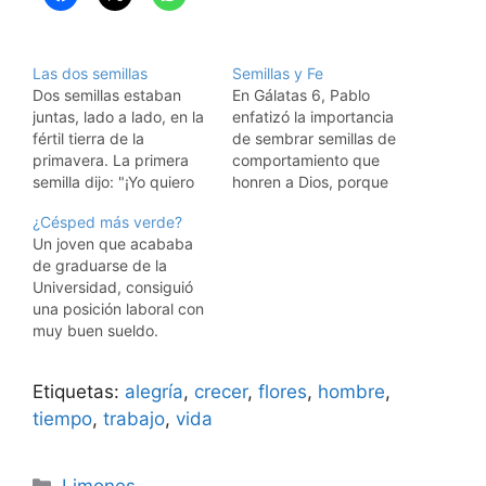
Las dos semillas
Semillas y Fe
Dos semillas estaban
En Gálatas 6, Pablo
juntas, lado a lado, en la
enfatizó la importancia
fértil tierra de la
de sembrar semillas de
primavera. La primera
comportamiento que
semilla dijo: "¡Yo quiero
honren a Dios, porque
crecer! Quiero hundir mis
"todo lo que el hombre
¿Césped más verde?
raíces en la profundidad
sembrare, eso también
Un joven que acababa
del suelo que me
segará" (v.7). No
de graduarse de la
sostiene y hacer que mis
podemos esperar
Universidad, consiguió
brotes empujen y
experimentar el fruto de
una posición laboral con
rompan la capa de tierra
las bendiciones de Dios
muy buen sueldo.
que me cubre... Quiero
si no reconocemos la
Trabajaba mucho,
desplegar…
importancia de hacer
observaba a los demás y
nuestra parte. Seguir el
Etiquetas:
alegría
,
crecer
,
flores
,
hombre
,
aprendía de ellos.
ejemplo…
Amaba a su esposa y su
tiempo
,
trabajo
,
vida
familia aumentaba. Pero
muy pronto comenzó a
Categorías
quitarle tiempo a la
Limones