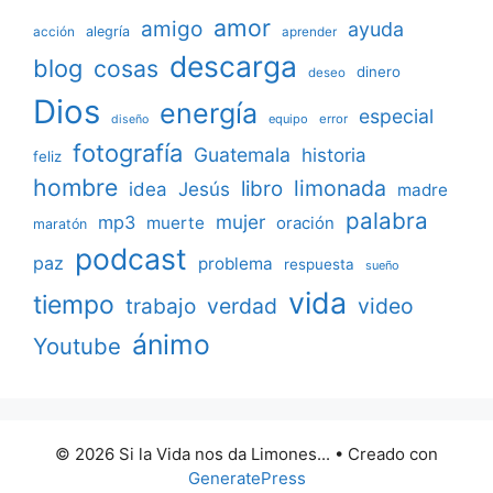
amor
amigo
ayuda
acción
alegría
aprender
descarga
blog
cosas
dinero
deseo
Dios
energía
especial
equipo
error
diseño
fotografía
Guatemala
historia
feliz
hombre
limonada
libro
Jesús
idea
madre
palabra
mujer
mp3
muerte
oración
maratón
podcast
paz
problema
respuesta
sueño
vida
tiempo
verdad
video
trabajo
ánimo
Youtube
© 2026 Si la Vida nos da Limones...
• Creado con
GeneratePress