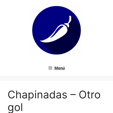
Saltar
al
contenido
Menú
Chapinadas – Otro
gol