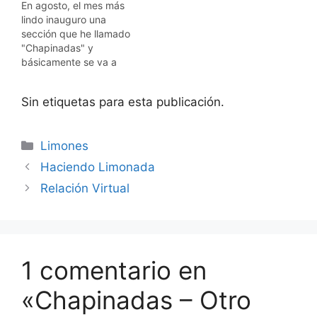
En agosto, el mes más
lindo inauguro una
sección que he llamado
"Chapinadas" y
básicamente se va a
tratar de incluír fotos
tomadas de los diarios o
Sin etiquetas para esta publicación.
con mi cámara digital.
Estas fotos tendrán
llamadas como las de los
Categorías
Limones
comics, con frases fuera
de contexto, pero que
Haciendo Limonada
muy posiblemente
Relación Virtual
pudo…
1 comentario en
«Chapinadas – Otro