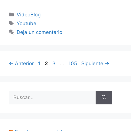
Categorías
VideoBlog
Etiquetas
Youtube
Deja un comentario
Página
Página
Página
Página
←
Anterior
1
2
3
…
105
Siguiente
→
Buscar: