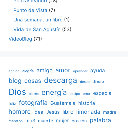
Podcasteando
(28)
Punto de Vista
(7)
Una semana, un libro
(1)
Vida de San Agustín
(53)
VideoBlog
(71)
amor
amigo
ayuda
acción
alegría
aprender
descarga
blog
cosas
dinero
deseo
Dios
energía
especial
equipo
error
diseño
fotografía
Guatemala
historia
feliz
hombre
limonada
libro
Jesús
idea
madre
palabra
mujer
mp3
muerte
oración
maratón