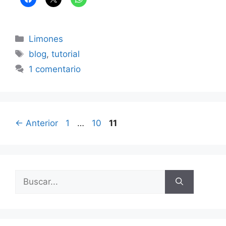
Categorías
Limones
Etiquetas
blog
,
tutorial
1 comentario
Página
Página
Página
←
Anterior
1
…
10
11
Buscar: