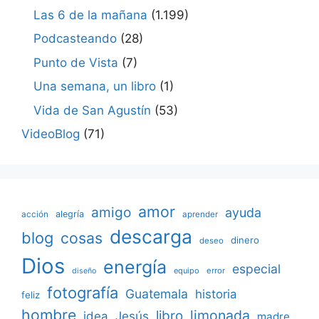
Las 6 de la mañana
(1.199)
Podcasteando
(28)
Punto de Vista
(7)
Una semana, un libro
(1)
Vida de San Agustín
(53)
VideoBlog
(71)
amor
amigo
ayuda
acción
alegría
aprender
descarga
blog
cosas
dinero
deseo
Dios
energía
especial
equipo
error
diseño
fotografía
Guatemala
historia
feliz
hombre
limonada
libro
Jesús
idea
madre