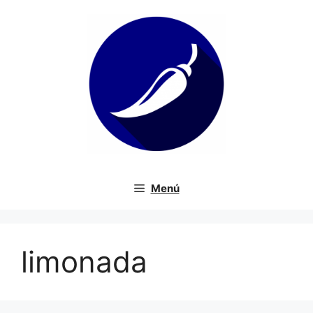
Saltar
al
contenido
Menú
limonada