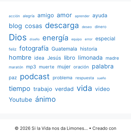
amor
amigo
ayuda
acción
alegría
aprender
descarga
blog
cosas
dinero
deseo
Dios
energía
especial
equipo
error
diseño
fotografía
Guatemala
historia
feliz
hombre
limonada
libro
Jesús
idea
madre
palabra
mujer
mp3
muerte
oración
maratón
podcast
paz
problema
respuesta
sueño
vida
tiempo
verdad
video
trabajo
ánimo
Youtube
© 2026 Si la Vida nos da Limones...
• Creado con