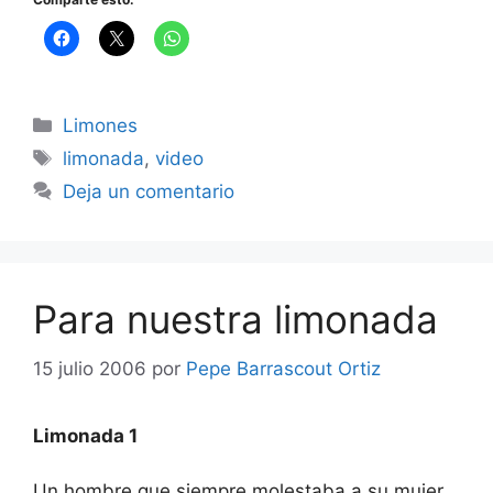
Categorías
Limones
Etiquetas
limonada
,
video
Deja un comentario
Para nuestra limonada
15 julio 2006
por
Pepe Barrascout Ortiz
Limonada 1
Un hombre que siempre molestaba a su mujer,