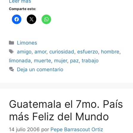
Leer más
Comparte esto:
Categorías
Limones
Etiquetas
amigo
,
amor
,
curiosidad
,
esfuerzo
,
hombre
,
limonada
,
muerte
,
mujer
,
paz
,
trabajo
Deja un comentario
Guatemala el 7mo. País
más Feliz del Mundo
14 julio 2006
por
Pepe Barrascout Ortiz