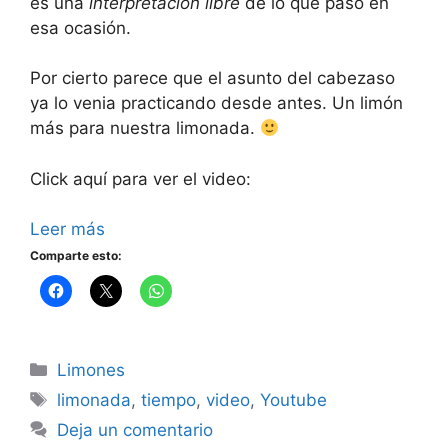
es una
interpretación libre
de lo que pasó en
esa ocasión.
Por cierto parece que el asunto del cabezaso
ya lo venia practicando desde antes. Un limón
más para nuestra limonada.
Click aquí para ver el video:
Leer más
Comparte esto:
Categorías
Limones
Etiquetas
limonada
,
tiempo
,
video
,
Youtube
Deja un comentario