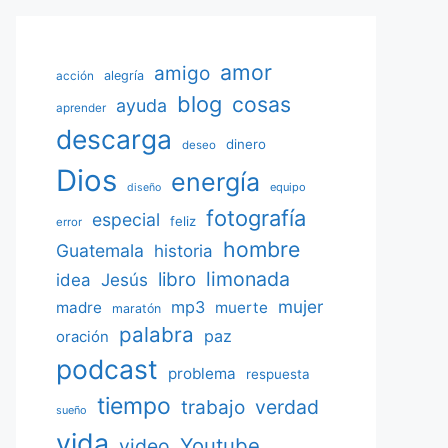
amor
amigo
acción
alegría
blog
cosas
ayuda
aprender
descarga
dinero
deseo
Dios
energía
equipo
diseño
fotografía
especial
feliz
error
hombre
Guatemala
historia
limonada
libro
Jesús
idea
mujer
mp3
madre
muerte
maratón
palabra
paz
oración
podcast
problema
respuesta
tiempo
verdad
trabajo
sueño
vida
Youtube
video