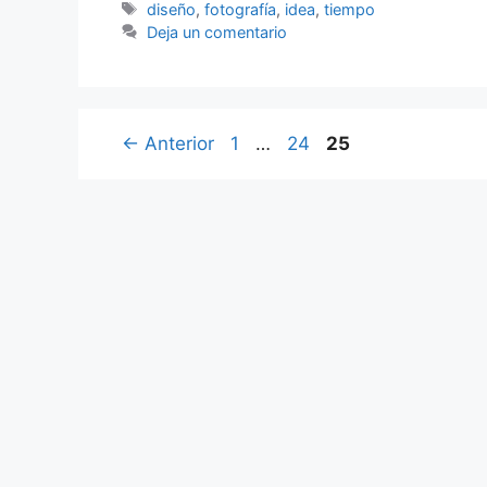
Etiquetas
diseño
,
fotografía
,
idea
,
tiempo
Deja un comentario
Página
Página
Página
←
Anterior
1
…
24
25