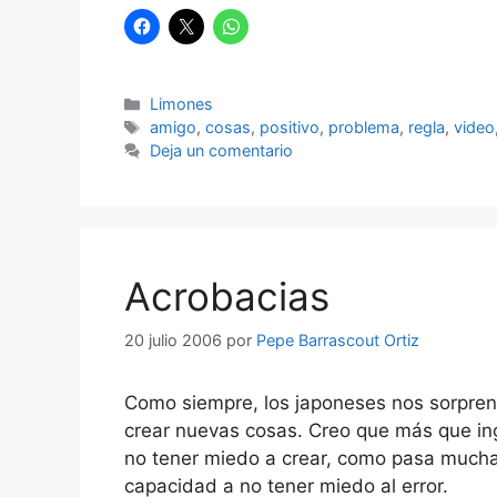
Categorías
Limones
Etiquetas
amigo
,
cosas
,
positivo
,
problema
,
regla
,
video
Deja un comentario
Acrobacias
20 julio 2006
por
Pepe Barrascout Ortiz
Como siempre, los japoneses nos sorprend
crear nuevas cosas. Creo que más que ing
no tener miedo a crear, como pasa mucha
capacidad a no tener miedo al error.