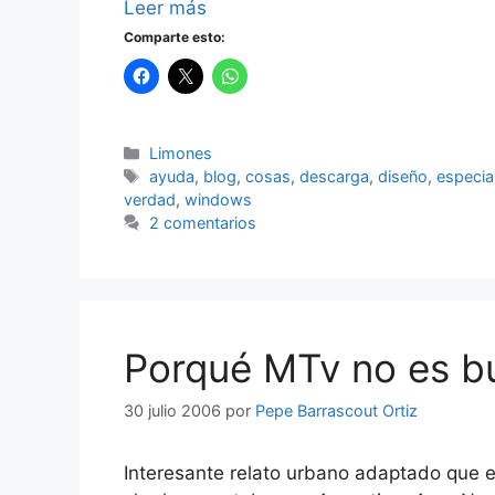
Leer más
Comparte esto:
Categorías
Limones
Etiquetas
ayuda
,
blog
,
cosas
,
descarga
,
diseño
,
especia
verdad
,
windows
2 comentarios
Porqué MTv no es bu
30 julio 2006
por
Pepe Barrascout Ortiz
Interesante relato urbano adaptado que 