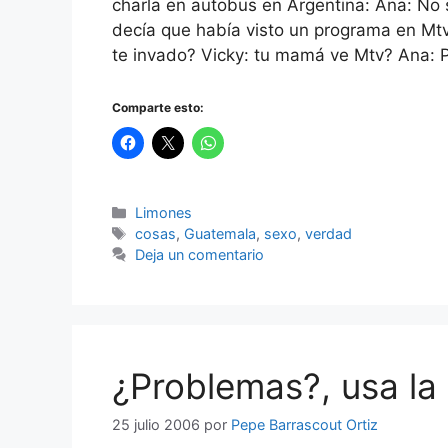
charla en autobus en Argentina: Ana: No 
decía que había visto un programa en Mtv
te invado? Vicky: tu mamá ve Mtv? Ana:
Comparte esto:
Categorías
Limones
Etiquetas
cosas
,
Guatemala
,
sexo
,
verdad
Deja un comentario
¿Problemas?, usa la
25 julio 2006
por
Pepe Barrascout Ortiz