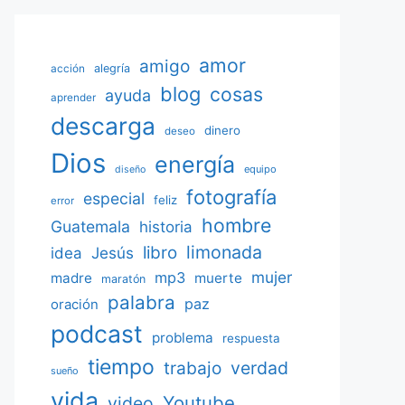
amor
amigo
acción
alegría
blog
cosas
ayuda
aprender
descarga
dinero
deseo
Dios
energía
equipo
diseño
fotografía
especial
feliz
error
hombre
Guatemala
historia
limonada
libro
Jesús
idea
mujer
mp3
madre
muerte
maratón
palabra
paz
oración
podcast
problema
respuesta
tiempo
verdad
trabajo
sueño
vida
Youtube
video